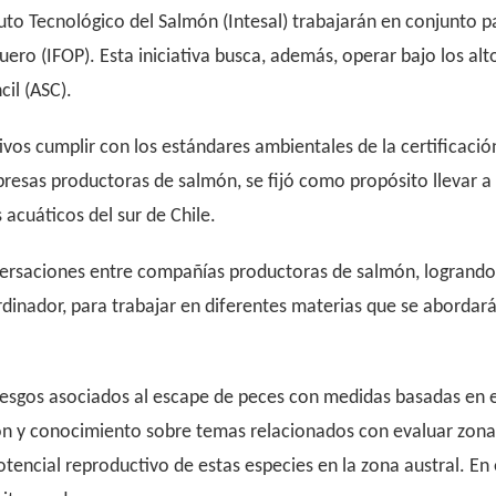
uto Tecnológico del Salmón (Intesal) trabajarán en conjunto par
ero (IFOP). Esta iniciativa busca, además, operar bajo los al
il (ASC).
ivos cumplir con los estándares ambientales de la certificaci
mpresas productoras de salmón, se fijó como propósito llevar a
acuáticos del sur de Chile.
ersaciones entre compañías productoras de salmón, logrando e
inador, para trabajar en diferentes materias que se abordarán
riesgos asociados al escape de peces con medidas basadas en 
n y conocimiento sobre temas relacionados con evaluar zonas
tencial reproductivo de estas especies en la zona austral. En e