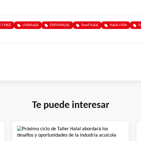
 CHILE
chilehalal
EXPOHALAL
food halal
Halal chile
h
Te puede interesar