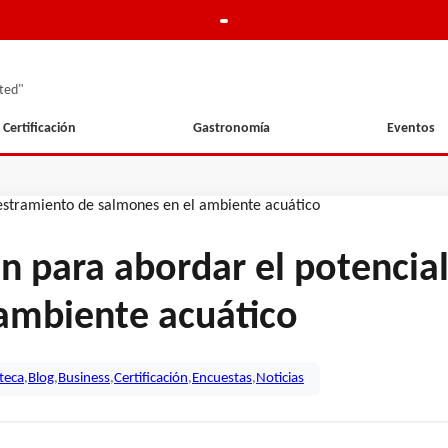
ted"
Certificación
Gastronomía
Eventos
n para abordar el potencial
ambiente acuático
oteca
,
Blog
,
Business
,
Certificación
,
Encuestas
,
Noticias