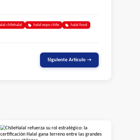
alal chilehalal
halal expo chile
halal food
Siguiente Artículo →