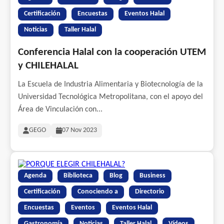
Certificación
Encuestas
Eventos Halal
Noticias
Taller Halal
Conferencia Halal con la cooperación UTEM
y CHILEHALAL
La Escuela de Industria Alimentaria y Biotecnología de la
Universidad Tecnológica Metropolitana, con el apoyo del
Área de Vinculación con...
GEGO
07 Nov 2023
Agenda
Biblioteca
Blog
Business
Certificación
Conociendo a
Directorio
Encuestas
Eventos
Eventos Halal
Gastronomía
Noticias
Taller Halal
Vídeos