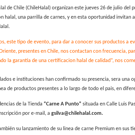
al de Chile (ChileHalal) organizan este jueves 26 de julio del
 halal, una parrilla de carnes, y en esta oportunidad invitan a
alal.
s, este tipo de evento, para dar a conocer sus productos a eve
riente, presentes en Chile, nos contactan con frecuencia, par
o la garantía de una certificacion halal de calidad”, nos com
ados e instituciones han confirmado su presencia, sera una o
a de productos presentes a lo largo de todo el pais, en difer
dencias de la Tienda
“Carne A Punto”
situada en
Calle Luis Pa
inscripción por e-mail, a
gsilva@chilehalal.com.
también su lanzamiento de su linea de carne Premium en sus 