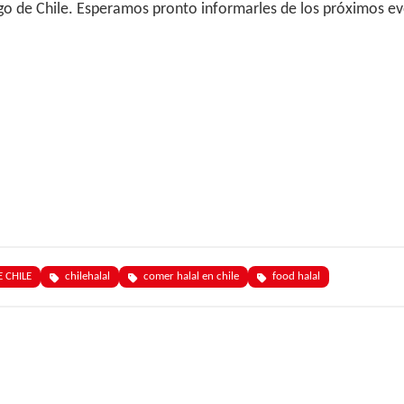
iago de Chile. Esperamos pronto informarles de los próximos e
 CHILE
chilehalal
comer halal en chile
food halal