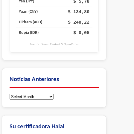
$ 5,78
Yen (JPY)
$ 134,80
Yuan (CNY)
$ 248,22
Dirham (AED)
$ 0,05
Rupia (IDR)
Fuente: Banco Central & OpenRates
Noticias Anteriores
Noticias
Anteriores
Su certificadora Halal