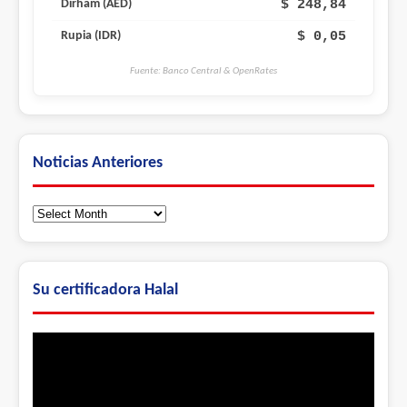
$ 248,84
Dirham (AED)
$ 0,05
Rupia (IDR)
Fuente: Banco Central & OpenRates
Noticias Anteriores
Noticias
Anteriores
Su certificadora Halal
Video
Player