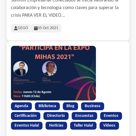
Summit Empresarial Conectados se inicia valorando la
colaboración y tecnología como claves para superar la
crisis PARA VER EL VIDEO...
GEGO
05 Oct 2021
Agenda
Biblioteca
Blog
Business
Certificación
Directorio
Encuestas
Eventos
Eventos Halal
Noticias
Taller Halal
Vídeos