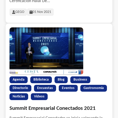
Certificación Halal De...
GEGO
01 Nov 2021
Agenda
Biblioteca
Blog
Business
Directorio
Encuestas
Eventos
Gastronomía
Noticias
Vídeos
Summit Empresarial Conectados 2021