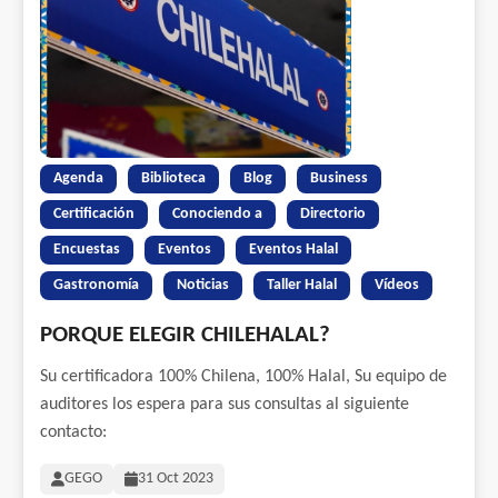
Agenda
Biblioteca
Blog
Business
Certificación
Conociendo a
Directorio
Encuestas
Eventos
Eventos Halal
Gastronomía
Noticias
Taller Halal
Vídeos
PORQUE ELEGIR CHILEHALAL?
Su certificadora 100% Chilena, 100% Halal, Su equipo de
auditores los espera para sus consultas al siguiente
contacto:
GEGO
31 Oct 2023