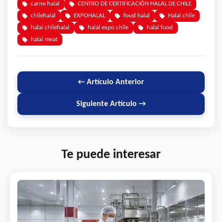
carne halal
CENTRO DE CERTIFICACIÓN HALAL DE CHILE
chilehalal
EXPOHALAL
food halal
Halal chile
halal chilehalal
halal expo chile
halal food
halal meat
← Artículo Anterior
Siguiente Artículo →
Te puede interesar