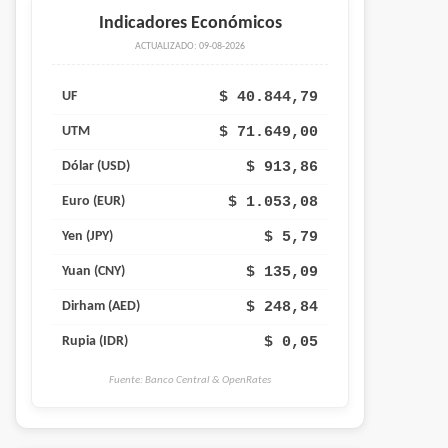
Indicadores Económicos
ACTUALIZADO: 09-08-2026
$ 40.844,79
UF
$ 71.649,00
UTM
$ 913,86
Dólar (USD)
$ 1.053,08
Euro (EUR)
$ 5,79
Yen (JPY)
$ 135,09
Yuan (CNY)
$ 248,84
Dirham (AED)
$ 0,05
Rupia (IDR)
Fuente: Banco Central & OpenRates