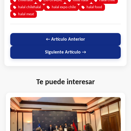
chilehalal
EXPOHALAL
food halal
Halal chile
halal chilehalal
halal expo chile
halal food
halal meat
← Artículo Anterior
Siguiente Artículo →
Te puede interesar