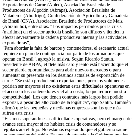
Exportadoras de Carne (Abiec), Asociación Brasileña de
Productores de Algodón (Abrapa), Asociación Brasileña de
Mataderos (Abrafrigo), Confederación de Agricultura y Ganadería
de Brasil (CNA), Asociación Brasileña de Productores de Maíz
(Abramilho), entre otras. “Los impactos percibidos por la crisis
(marítima) en el sector agrícola brasileño son difusos y tienden a
afectar severamente la cadena productiva interna y las actividades
exportadoras”,
“Para abordar la falta de barcos y contenedores, el escenario actual
requiere un plan de contingencia por parte de los armadores que
operan en Brasil”, agregó la misiva. Según Ricardo Santin,
presidente de ABPA, el flete más caro y lento está haciendo que el
sector pierda oportunidades para abrir nuevos mercados o para
aumentar su presencia en los destinos actuales de exportación de
carne. “Se están produciendo exportaciones, pero los volúmenes
podrían ser mayores si no existieran estas dificultades operativas en
el acceso a los contenedores y el alto costo, lo que reduce nuestra
competitividad. Los que tienen contratos más largos han podido
exportar, a pesar del alto costo de la logística”, dijo Santin. También
afirmó que las pequeñas y medianas empresas son las que más
sufren esta crisis.
“Estamos superando estas dificultades operativas, pero el margen de
avance sería mayor si no hubiera crisis de contenedores y se
regularizara el flujo. No estamos esperando que el gobierno saque
un contenedor del cajón. Es una advertencia a la Gobierno que los