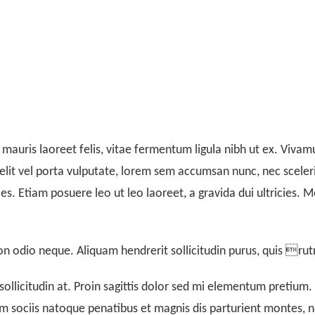
 mauris laoreet felis, vitae fermentum ligula nibh ut ex. Vivam
it vel porta vulputate, lorem sem accumsan nunc, nec sceleri
les. Etiam posuere leo ut leo laoreet, a gravida dui ultricies. Mo
non odio neque. Aliquam hendrerit sollicitudin purus, quis r
sollicitudin at. Proin sagittis dolor sed mi elementum pretium
 sociis natoque penatibus et magnis dis parturient montes, nas