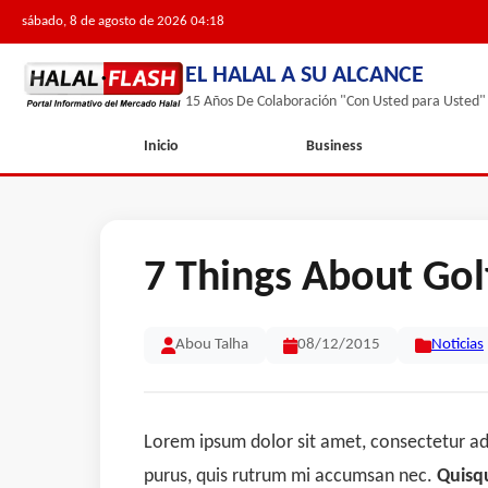
sábado, 8 de agosto de 2026 04:18
EL HALAL A SU ALCANCE
15 Años De Colaboración "Con Usted para Usted"
Inicio
Business
7 Things About Go
Abou Talha
08/12/2015
Noticias
Lorem ipsum dolor sit amet, consectetur adip
purus, quis rutrum mi accumsan nec.
Quisqu