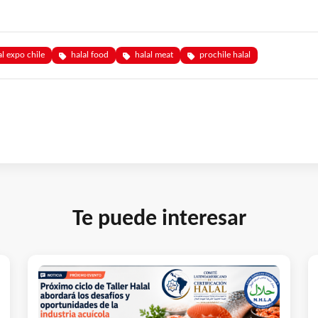
al expo chile
halal food
halal meat
prochile halal
Te puede interesar