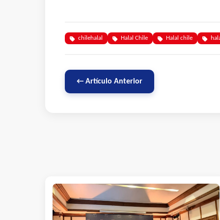
chilehalal
Halal Chile
Halal chile
hal
← Artículo Anterior