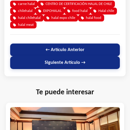
carne halal
CENTRO DE CERTIFICACIÓN HALAL DE CHILE
chilehalal
EXPOHALAL
food halal
Halal chile
halal chilehalal
halal expo chile
halal food
halal meat
← Artículo Anterior
Siguiente Artículo →
Te puede interesar