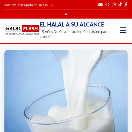
domingo, 9 de agosto de 2026 08:35
EL HALAL A SU ALCANCE
15 Años De Colaboración "Con Usted para
Usted"