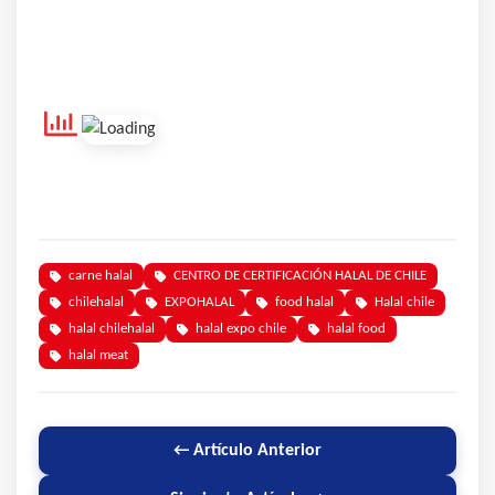
carne halal
CENTRO DE CERTIFICACIÓN HALAL DE CHILE
chilehalal
EXPOHALAL
food halal
Halal chile
halal chilehalal
halal expo chile
halal food
halal meat
← Artículo Anterior