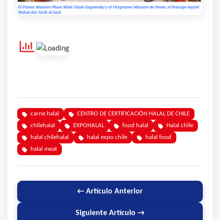
carne halal
CENTRO DE CERTIFICACIÓN HALAL DE CHILE
chilehalal
EXPOHALAL
food halal
Halal chile
halal chilehalal
halal expo chile
halal food
halal meat
← Artículo Anterior
Siguiente Artículo →