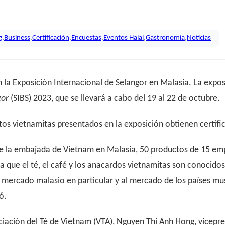
g
,
Business
,
Certificación
,
Encuestas
,
Eventos Halal
,
Gastronomía
,
Noticias
 la Exposición Internacional de Selangor en Malasia. La expos
gor
(SIBS) 2023, que se llevará a cabo del 19 al 22 de octubre.
tos vietnamitas presentados en la exposición obtienen certific
e la embajada de Vietnam en Malasia, 50 productos de 15 emp
, ya que el té, el café y los anacardos vietnamitas son conoc
 mercado malasio en particular y al mercado de los países mus
ó.
ciación del Té de Vietnam (VTA), Nguyen Thi Anh Hong, vicepr