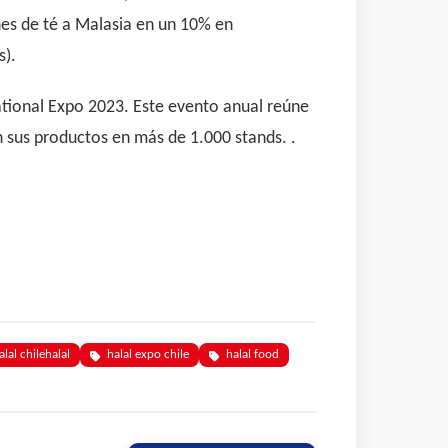
es de té a Malasia en un 10% en
s).
ational Expo 2023. Este evento anual reúne
 sus productos en más de 1.000 stands. .
alal chilehalal
halal expo chile
halal food