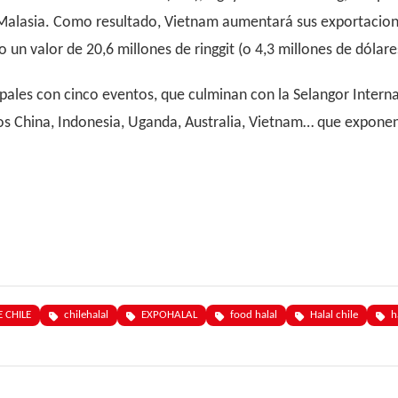
 Malasia. Como resultado, Vietnam aumentará sus exportacion
n valor de 20,6 millones de ringgit (o 4,3 millones de dólare
ales con cinco eventos, que culminan con la Selangor Intern
los China, Indonesia, Uganda, Australia, Vietnam… que exponen
 CHILE
chilehalal
EXPOHALAL
food halal
Halal chile
h