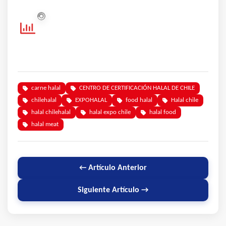
carne halal
CENTRO DE CERTIFICACIÓN HALAL DE CHILE
chilehalal
EXPOHALAL
food halal
Halal chile
halal chilehalal
halal expo chile
halal food
halal meat
← Artículo Anterior
Siguiente Artículo →