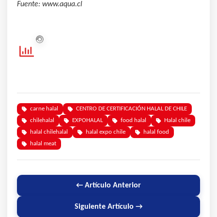
Fuente: www.aqua.cl
carne halal
CENTRO DE CERTIFICACIÓN HALAL DE CHILE
chilehalal
EXPOHALAL
food halal
Halal chile
halal chilehalal
halal expo chile
halal food
halal meat
← Artículo Anterior
Siguiente Artículo →