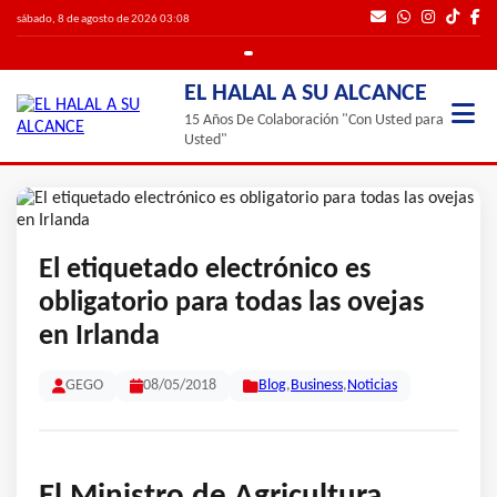
sábado, 8 de agosto de 2026 03:08
EL HALAL A SU ALCANCE
15 Años De Colaboración "Con Usted para
Usted"
El etiquetado electrónico es
obligatorio para todas las ovejas
en Irlanda
GEGO
08/05/2018
Blog
,
Business
,
Noticias
El Ministro de Agricultura,