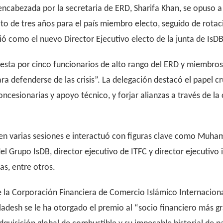
encabezada por la secretaria de ERD, Sharifa Khan, se opuso a
dato de tres años para el país miembro electo, seguido de rota
ó como el nuevo Director Ejecutivo electo de la junta de IsDB
sta por cinco funcionarios de alto rango del ERD y miembros 
a defenderse de las crisis”. La delegación destacó el papel cr
esionarias y apoyo técnico, y forjar alianzas a través de la 
ó en varias sesiones e interactuó con figuras clave como Muha
el Grupo IsDB, director ejecutivo de ITFC y director ejecutiv
as, entre otros.
 la Corporación Financiera de Comercio Islámico Internacional
desh se le ha otorgado el premio al “socio financiero más g