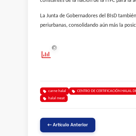
constantes de la nación de la ITFC para la 
La Junta de Gobernadores del BIsD también 
periurbanas, consolidando aún más la posic
carne halal
CENTRO DE CERTIFICACIÓN HALAL DE
halal meat
← Artículo Anterior