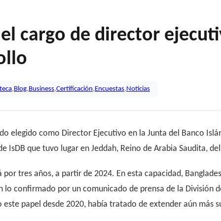
l cargo de director ejecut
ollo
oteca
,
Blog
,
Business
,
Certificación
,
Encuestas
,
Noticias
ido elegido como Director Ejecutivo en la Junta del Banco Islá
e IsDB que tuvo lugar en Jeddah, Reino de Arabia Saudita, del
or tres años, a partir de 2024. En esta capacidad, Banglade
ún lo confirmado por un comunicado de prensa de la División 
o este papel desde 2020, había tratado de extender aún más 