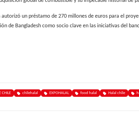
adquisición global de combustible y su impecable historial de p
autorizó un préstamo de 270 millones de euros para el proyec
ión de Bangladesh como socio clave en las iniciativas del ban
 CHILE
chilehalal
EXPOHALAL
food halal
Halal chile
h