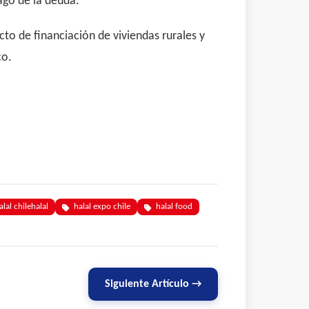
ago de la deuda.
to de financiación de viviendas rurales y
co.
alal chilehalal
halal expo chile
halal food
Siguiente Artículo →