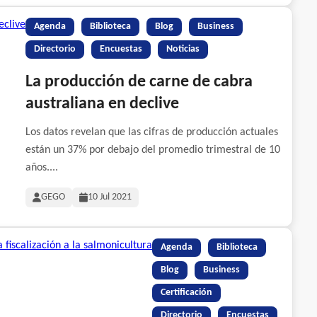
Agenda
Biblioteca
Blog
Business
Directorio
Encuestas
Noticias
La producción de carne de cabra
australiana en declive
Los datos revelan que las cifras de producción actuales
están un 37% por debajo del promedio trimestral de 10
años....
GEGO
10 Jul 2021
Agenda
Biblioteca
Blog
Business
Certificación
Directorio
Encuestas