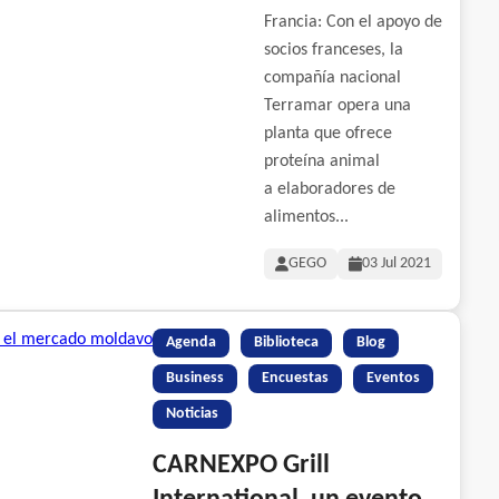
Francia: Con el apoyo de
socios franceses, la
compañía nacional
Terramar opera una
planta que ofrece
proteína animal
a elaboradores de
alimentos...
GEGO
03 Jul 2021
Agenda
Biblioteca
Blog
Business
Encuestas
Eventos
Noticias
CARNEXPO Grill