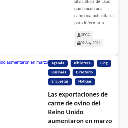
silvicultura de Laos
que lancen una
campaña publicitaria
para informar a...
GEGO
09 Aug 2021
Agenda
Biblioteca
Blog
Business
Directorio
Encuestas
Noticias
Las exportaciones de
carne de ovino del
Reino Unido
aumentaron en marzo