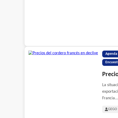
Agenda
Encuest
Precio
La situac
exportac
Francia...
GEGO