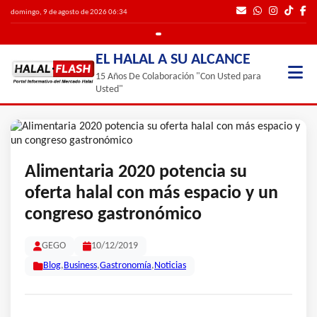
domingo, 9 de agosto de 2026 06:34
EL HALAL A SU ALCANCE
15 Años De Colaboración "Con Usted para
Usted"
Alimentaria 2020 potencia su
oferta halal con más espacio y un
congreso gastronómico
GEGO
10/12/2019
Blog
,
Business
,
Gastronomía
,
Noticias