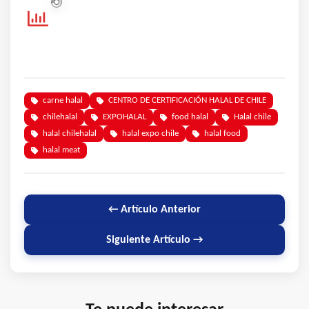
carne halal
CENTRO DE CERTIFICACIÓN HALAL DE CHILE
chilehalal
EXPOHALAL
food halal
Halal chile
halal chilehalal
halal expo chile
halal food
halal meat
← Artículo Anterior
Siguiente Artículo →