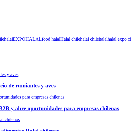
ilehalal
EXPOHALAL
food halal
Halal chile
halal chilehalal
halal expo c
icio de rumiantes y aves
B2B y abre oportunidades para empresas chilenas
 alimentos Halal chilenos