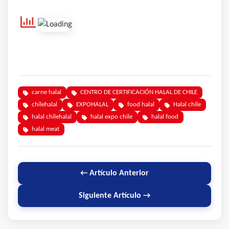
carne halal
CENTRO DE CERTIFICACIÓN HALAL DE CHILE
chilehalal
EXPOHALAL
food halal
Halal chile
halal chilehalal
halal expo chile
halal food
halal meat
← Artículo Anterior
Siguiente Artículo →