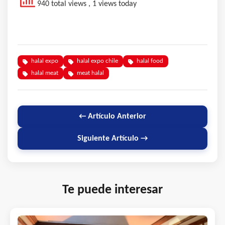
940 total views
, 1 views today
halal expo
halal expo chile
halal food
halal meat
meat halal
← Artículo Anterior
Siguiente Artículo →
Te puede interesar