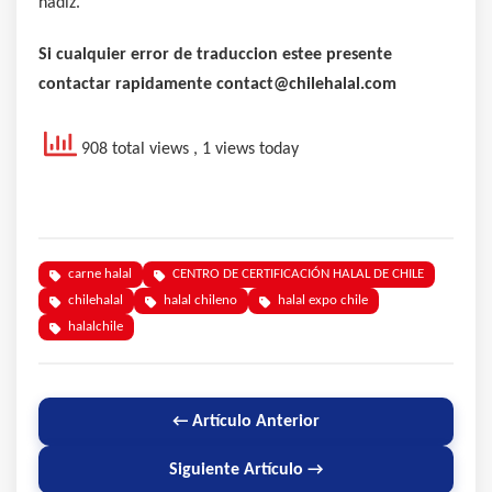
hadiz.
Si cualquier error de traduccion estee presente
contactar rapidamente contact@chilehalal.com
908 total views
, 1 views today
carne halal
CENTRO DE CERTIFICACIÓN HALAL DE CHILE
chilehalal
halal chileno
halal expo chile
halalchile
← Artículo Anterior
Siguiente Artículo →