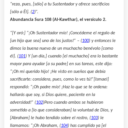
“reza, pues, [sólo] a tu Sustentador y ofrece sacrificios
[sólo a Él]. (
2
)”.
Abundancia Sura 108 (Al-Kawthar), el versículo 2.
“
[Y oró:] “¡Oh Sustentador mío! ¡Concédeme el regalo de
[un hijo que sea] uno de los justos!” – (
100
) y entonces le
dimos la buena nueva de un muchacho benévolo [como
él]. (
101
) Y [un día,] cuando [el muchacho] era lo bastante
mayor para ayudar [a su padre] en sus tareas, este dijo:
“¡Oh mi querido hijo! ¡He visto en sueños que debía
sacrificarte: considera, pues, como lo ves tú!”[Ismael]
respondió: “¡Oh padre mío! ¡Haz lo que se te ordena:
hallarás que soy, si Dios quiere, paciente en la
adversidad!” (
102
)Pero cuando ambos se hubieron
sometido a [lo que consideraban] la voluntad de Dios, y
[Abraham] le hubo tendido sobre el rostro, (
103
) le
llamamos: “¡Oh Abraham, (
104
) has cumplido ya [el