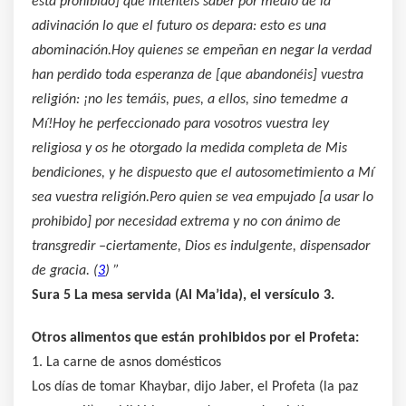
está prohibido] que intentéis saber por medio de la
adivinación lo que el futuro os depara: esto es una
abominación.Hoy quienes se empeñan en negar la verdad
han perdido toda esperanza de [que abandonéis] vuestra
religión: ¡no les temáis, pues, a ellos, sino temedme a
Mí!Hoy he perfeccionado para vosotros vuestra ley
religiosa y os he otorgado la medida completa de Mis
bendiciones, y he dispuesto que el autosometimiento a Mí
sea vuestra religión.Pero quien se vea empujado [a usar lo
prohibido] por necesidad extrema y no con ánimo de
transgredir –ciertamente, Dios es indulgente, dispensador
de gracia. (
3
) ”
Sura 5 La mesa servida (Al Ma’ida), el versículo 3.
Otros alimentos que están prohibidos por el Profeta:
1. La carne de asnos domésticos
Los días de tomar Khaybar, dijo Jaber, el Profeta (la paz