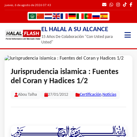
jueves, 6 de agosto de 2026 07:43
EL HALAL A SU ALCANCE
15 Años De Colaboración "Con Usted para
Usted"
Jurisprudencia islamica : Fuentes
del Coran y Hadices 1/2
Abou Talha
27/01/2012
Certificación
,
Noticias