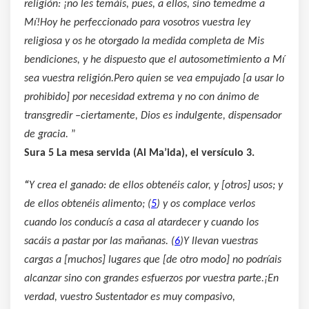
religión: ¡no les temáis, pues, a ellos, sino temedme a
Mí!Hoy he perfeccionado para vosotros vuestra ley
religiosa y os he otorgado la medida completa de Mis
bendiciones, y he dispuesto que el autosometimiento a Mí
sea vuestra religión.Pero quien se vea empujado [a usar lo
prohibido] por necesidad extrema y no con ánimo de
transgredir –ciertamente, Dios es indulgente, dispensador
de gracia.
”
Sura 5 La mesa servida (Al Ma’ida), el versículo 3.
“
Y crea el ganado: de ellos obtenéis calor, y [otros] usos; y
de ellos obtenéis alimento; (
5
) y os complace verlos
cuando los conducís a casa al atardecer y cuando los
sacáis a pastar por las mañanas. (
6
)Y llevan vuestras
cargas a [muchos] lugares que [de otro modo] no podríais
alcanzar sino con grandes esfuerzos por vuestra parte.¡En
verdad, vuestro Sustentador es muy compasivo,