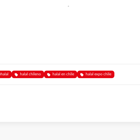
ehalal
halal chileno
halal en chile
halal expo chile