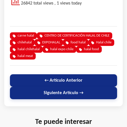
26842 total views
, 1 views today
carne halal
CENTRO DE CERTIFICACIÓN HALAL DE CHILE
chilehalal
EXPOHALAL
food halal
Halal chile
halal chilehalal
halal expo chile
halal food
halal meat
← Artículo Anterior
Siguiente Artículo →
Te puede interesar