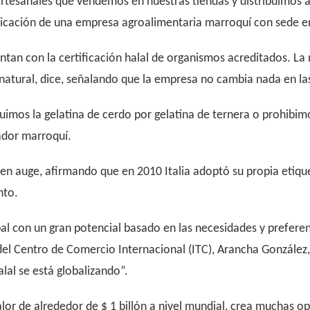
rtesanales que vendemos en nuestras tiendas y distribuimos a 
nicación de una empresa agroalimentaria marroquí con sede en
ntan con la certificación halal de organismos acreditados. La 
natural, dice, señalando que la empresa no cambia nada en las
ituimos la gelatina de cerdo por gelatina de ternera o prohibi
zador marroquí.
en auge, afirmando que en 2010 Italia adoptó su propia etiqu
nto.
al con un gran potencial basado en las necesidades y preferen
del Centro de Comercio Internacional (ITC), Arancha González,
lal se está globalizando”.
valor de alrededor de $ 1 billón a nivel mundial, crea muchas 