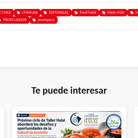
 CHILE
chilehalal
EXPOHALAL
food halal
Halal chile
h
PROECUADOR
promperu
Te puede interesar