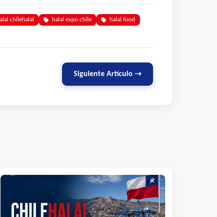
alal chilehalal
halal expo chile
halal food
Siguiente Artículo →