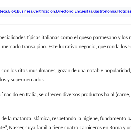
oteca
,
Blog
,
Business
,
Certificación
,
Directorio
,
Encuestas
,
Gastronomía
,
Noticia
pecialidades típicas italianas como el queso parmesano y los r
mercado transalpino. Este lucrativo negocio, que ronda los 5.
con los ritos musulmanes, gozan de una notable popularidad, l
dos y supermercados.
 nacido en Italia, se ofrecen diversos productos halal (carne, 
de la matanza islámica, respetando la higiene, fundamento bás
e”, Nasser, cuya familia tiene cuatro carniceros en Roma y un