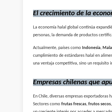
El crecimiento de la econ
La economía halal global continúa expandi
personas, la demanda de productos certific
Actualmente, países como
Indonesia
,
Mala
cumplimiento de estándares halal en alimen
una ventaja competitiva, sino un requisito
Empresas chilenas que apue
En Chile, diversas empresas exportadoras ha
Sectores como
frutas frescas
,
frutos secos
,
un creciente interés por acceder a merca