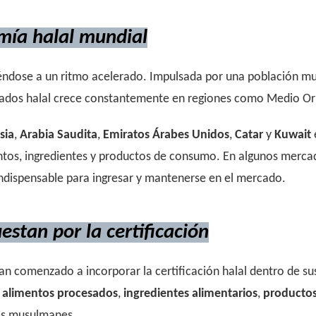
omía halal mundial
éndose a un ritmo acelerado. Impulsada por una población mu
ados halal crece constantemente en regiones como Medio Orien
sia
,
Arabia Saudita
,
Emiratos Árabes Unidos
,
Catar
y
Kuwait
tos, ingredientes y productos de consumo. En algunos mercados
 indispensable para ingresar y mantenerse en el mercado.
stan por la certificación
n comenzado a incorporar la certificación halal dentro de sus
alimentos procesados
,
ingredientes alimentarios
,
productos
dos musulmanes.