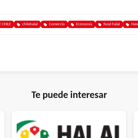
 CHILE
chilehalal
Comercio
Economía
food halal
Hala
Te puede interesar