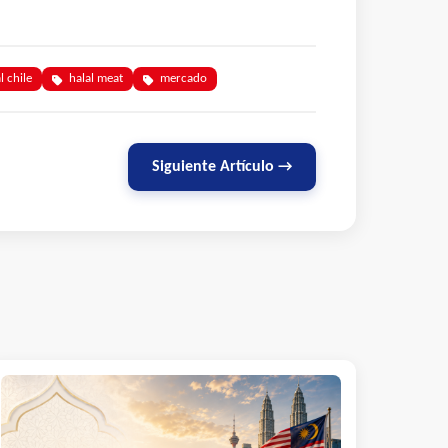
l chile
halal meat
mercado
Siguiente Artículo →