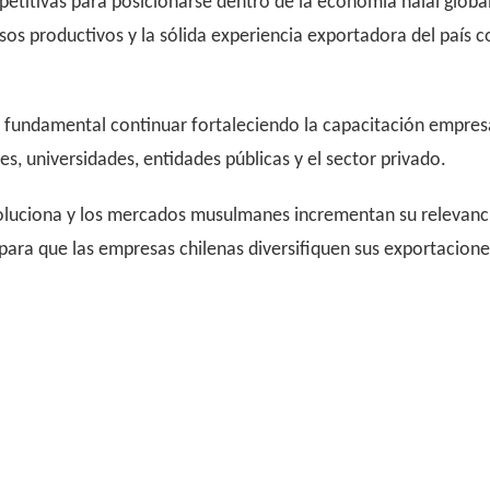
etitivas para posicionarse dentro de la economía halal global
esos productivos y la sólida experiencia exportadora del país 
 fundamental continuar fortaleciendo la capacitación empresari
s, universidades, entidades públicas y el sector privado.
oluciona y los mercados musulmanes incrementan su relevancia
ara que las empresas chilenas diversifiquen sus exportacion