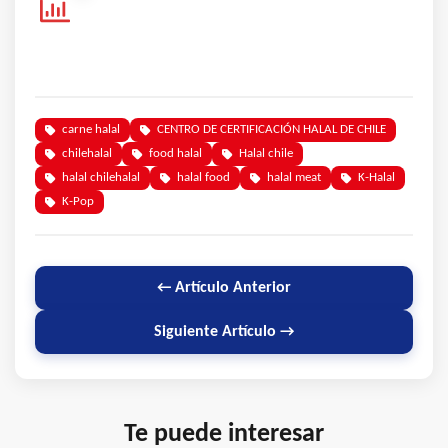
carne halal
CENTRO DE CERTIFICACIÓN HALAL DE CHILE
chilehalal
food halal
Halal chile
halal chilehalal
halal food
halal meat
K-Halal
K-Pop
← Artículo Anterior
Siguiente Artículo →
Te puede interesar