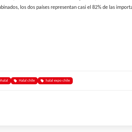
binados, los dos países representan casi el 82% de las impor
ehalal
Halal chile
halal expo chile