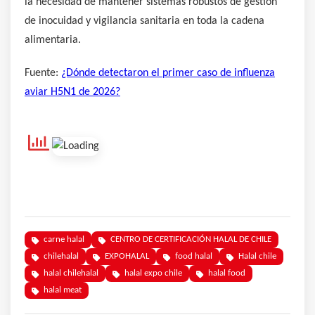
la necesidad de mantener sistemas robustos de gestión
de inocuidad y vigilancia sanitaria en toda la cadena
alimentaria.
Fuente:
¿Dónde detectaron el primer caso de influenza
aviar H5N1 de 2026?
carne halal
CENTRO DE CERTIFICACIÓN HALAL DE CHILE
chilehalal
EXPOHALAL
food halal
Halal chile
halal chilehalal
halal expo chile
halal food
halal meat