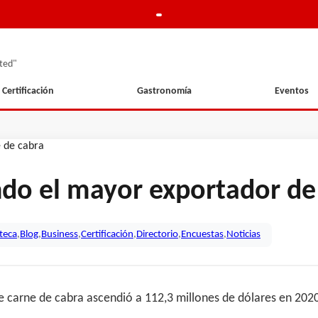
ted"
Certificación
Gastronomía
Eventos
endo el mayor exportador de
oteca
,
Blog
,
Business
,
Certificación
,
Directorio
,
Encuestas
,
Noticias
 de carne de cabra ascendió a 112,3 millones de dólares en 20