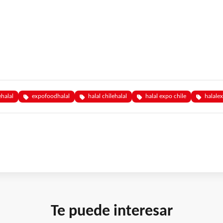
ehalal
expofoodhalal
halal chilehalal
halal expo chile
halale
Te puede interesar