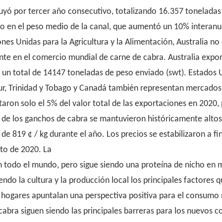
uyó por tercer año consecutivo, totalizando 16.357 toneladas 
 en el peso medio de la canal, que aumentó un 10% interanual
nes Unidas para la Agricultura y la Alimentación, Australia no
ante en el comercio mundial de carne de cabra. Australia exp
un total de 14147 toneladas de peso enviado (swt). Estados U
Sur, Trinidad y Tobago y Canadá también representan mercados
aron solo el 5% del valor total de las exportaciones en 2020, 
os de los ganchos de cabra se mantuvieron históricamente alt
de 819 ¢ / kg durante el año. Los precios se estabilizaron a 
sto de 2020. La
 todo el mundo, pero sigue siendo una proteína de nicho en 
ndo la cultura y la producción local los principales factores qu
s hogares apuntalan una perspectiva positiva para el consumo 
e cabra siguen siendo las principales barreras para los nuevos 