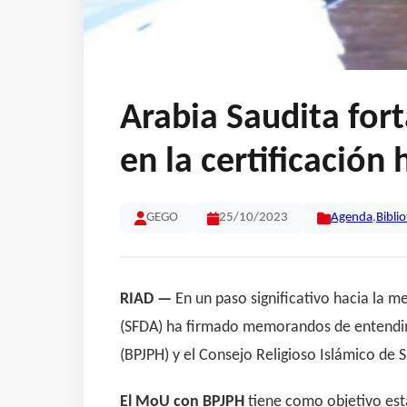
Arabia Saudita for
en la certificación 
GEGO
25/10/2023
Agenda
,
Bibli
RIAD —
En un paso significativo hacia la m
(SFDA) ha firmado memorandos de entendim
(BPJPH) y el Consejo Religioso Islámico de 
El MoU con BPJPH
tiene como objetivo est