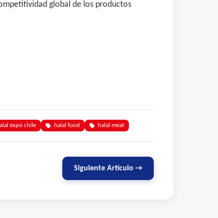
ompetitividad global de los productos
alal expo chile
halal food
halal meat
Siguiente Artículo →