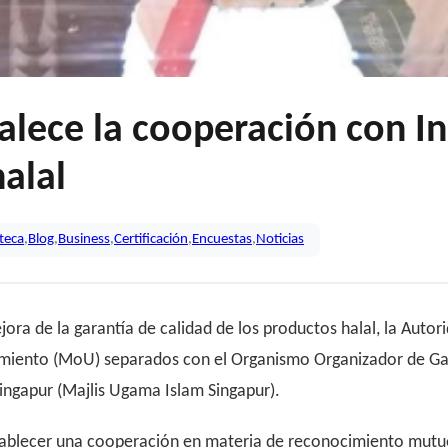
talece la cooperación con I
halal
oteca
,
Blog
,
Business
,
Certificación
,
Encuestas
,
Noticias
ejora de la garantía de calidad de los productos halal, la Au
iento (MoU) separados con el Organismo Organizador de Gar
Singapur (Majlis Ugama Islam Singapur).
ablecer una cooperación en materia de reconocimiento mutuo d