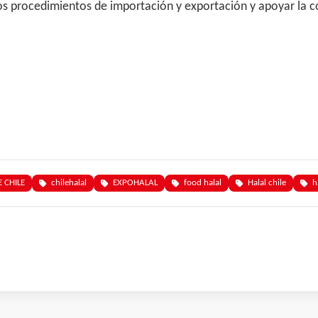
los procedimientos de importación y exportación y apoyar la c
 CHILE
chilehalal
EXPOHALAL
food halal
Halal chile
h