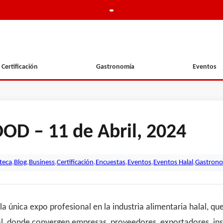
Certificación
Gastronomía
Eventos
OD – 11 de Abril, 2024
oteca
,
Blog
,
Business
,
Certificación
,
Encuestas
,
Eventos
,
Eventos Halal
,
Gastron
única expo profesional en la industria alimentaria halal, que
l, donde convergen empresas, proveedores, exportadores, inst