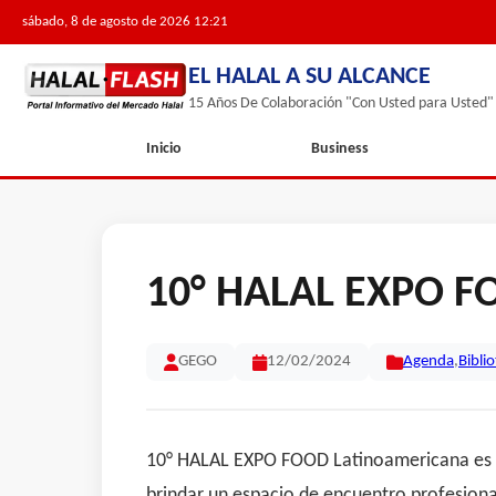
sábado, 8 de agosto de 2026 12:21
EL HALAL A SU ALCANCE
15 Años De Colaboración "Con Usted para Usted"
Inicio
Business
10° HALAL EXPO FO
GEGO
12/02/2024
Agenda
,
Bibli
10° HALAL EXPO FOOD Latinoamericana es la 
brindar un espacio de encuentro profesiona