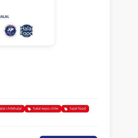
alal chilehalal
halal expo chile
halal food