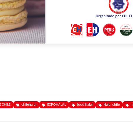
 CHILE
chilehalal
EXPOHALAL
food halal
Halal chile
h