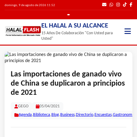
domingo, 9 de agosto de 2026 11:52
EL HALAL A SU ALCANCE
15 Años De Colaboración "Con Usted para
Usted"
Las importaciones de ganado vivo
de China se duplicaron a principios
de 2021
GEGO
05/04/2021
Agenda
,
Biblioteca
,
Blog
,
Business
,
Directorio
,
Encuestas
,
Gastronomía
,