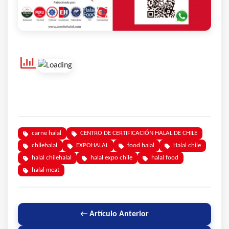
carne halal
CENTRO DE CERTIFICACIÓN HALAL DE CHILE
chilehalal
EXPOHALAL
food halal
Halal chile
halal chilehalal
halal expo chile
halal food
halal meat
← Artículo Anterior