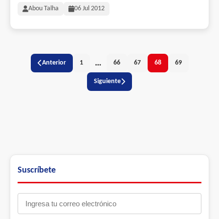
Abou Talha
06 Jul 2012
…
Anterior
1
66
67
68
69
Siguiente
Suscríbete