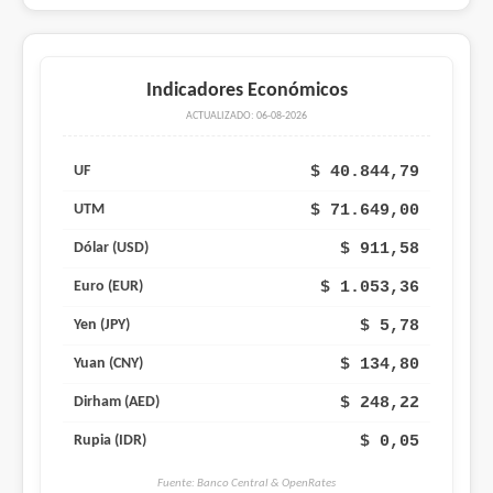
Indicadores Económicos
ACTUALIZADO: 06-08-2026
$ 40.844,79
UF
$ 71.649,00
UTM
$ 911,58
Dólar (USD)
$ 1.053,36
Euro (EUR)
$ 5,78
Yen (JPY)
$ 134,80
Yuan (CNY)
$ 248,22
Dirham (AED)
$ 0,05
Rupia (IDR)
Fuente: Banco Central & OpenRates