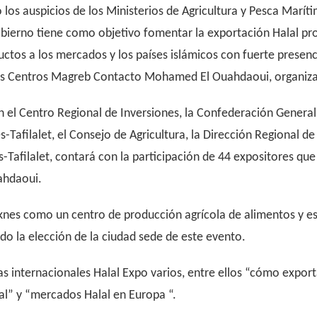
o los auspicios de los Ministerios de Agricultura y Pesca Marí
bierno tiene como objetivo fomentar la exportación Halal pro
tos a los mercados y los países islámicos con fuerte presenci
 los Centros Magreb Contacto Mohamed El Ouahdaoui, organiza
n el Centro Regional de Inversiones, la Confederación Gener
-Tafilalet, el Consejo de Agricultura, la Dirección Regional de
-Tafilalet, contará con la participación de 44 expositores q
uahdaoui.
knes como un centro de producción agrícola de alimentos y es 
ido la elección de la ciudad sede de este evento.
 internacionales Halal Expo varios, entre ellos “cómo exporta
al” y “mercados Halal en Europa “.