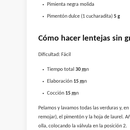
Pimienta negra molida
Pimentón dulce (1 cucharadita)
5
g
Cómo hacer lentejas sin g
Dificultad: Fácil
Tiempo total
30
m
n
Elaboración
15
m
n
Cocción
15
m
n
Pelamos y lavamos todas las verduras y, en 
remojar), el pimentón y la hoja de laurel.
olla, colocando la válvula en la posición 2.