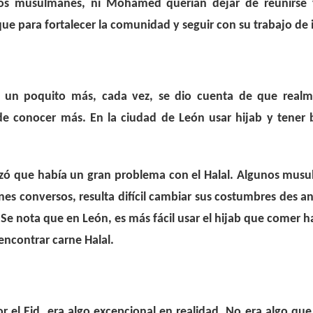
los musulmanes, ni Mohamed querían dejar de reunirse
ue para fortalecer la comunidad y seguir con su trabajo de 
 un poquito más, cada vez, se dio cuenta de que real
e conocer más. En la ciudad de León usar hijab y tener 
izó que había un gran problema con el Halal. Algunos mu
s conversos, resulta difícil cambiar sus costumbres des an
. Se nota que en León, es más fácil usar el hijab que comer
 encontrar carne Halal.
 el Eid, era algo excepcional en realidad. No era algo qu