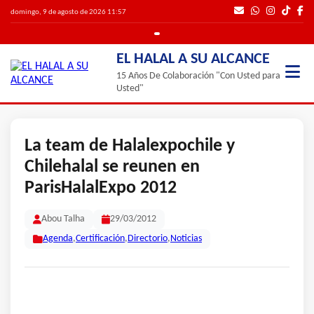
domingo, 9 de agosto de 2026 11:57
EL HALAL A SU ALCANCE
15 Años De Colaboración "Con Usted para
Usted"
La team de Halalexpochile y
Chilehalal se reunen en
ParisHalalExpo 2012
Abou Talha
29/03/2012
Agenda
,
Certificación
,
Directorio
,
Noticias