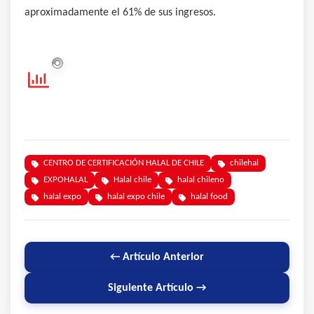
aproximadamente el 61% de sus ingresos.
CENTRO DE CERTIFICACIÓN HALAL DE CHILE
chilehal
EXPOHALAL
Halal chile
halal chileno
halal expo
halal expo chile
halal food
← Artículo Anterior
Siguiente Artículo →