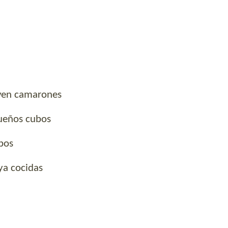
rven camarones
ueños cubos
bos
ya cocidas