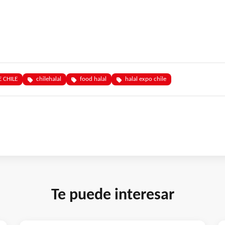
 CHILE
chilehalal
food halal
halal expo chile
Te puede interesar