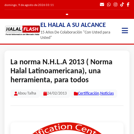
domingo, 9 de agosto de 2026 03:11
EL HALAL A SU ALCANCE
15 Años De Colaboración "Con Usted para
Usted"
La norma N.H.L.A 2013 ( Norma
Halal Latinoamericana), una
herramienta, para todos
Abou Talha
24/02/2013
Certificación
,
Noticias