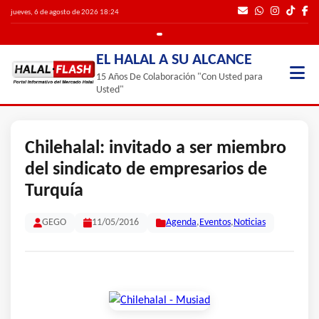
jueves, 6 de agosto de 2026 18:24
EL HALAL A SU ALCANCE
15 Años De Colaboración "Con Usted para
Usted"
Chilehalal: invitado a ser miembro
del sindicato de empresarios de
Turquía
GEGO
11/05/2016
Agenda
,
Eventos
,
Noticias