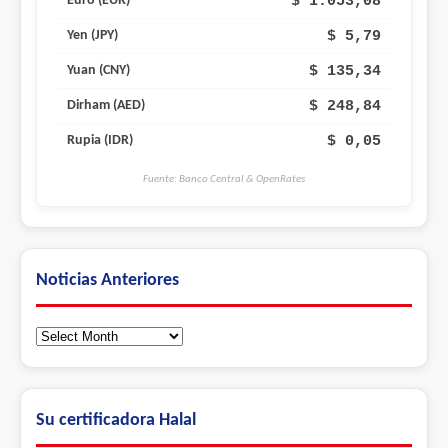
$ 1.053,08
Euro (EUR)
$ 5,79
Yen (JPY)
$ 135,34
Yuan (CNY)
$ 248,84
Dirham (AED)
$ 0,05
Rupia (IDR)
Fuente: Banco Central & OpenRates
Noticias Anteriores
Noticias
Anteriores
Su certificadora Halal