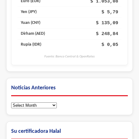
$ 1.053,08
Euro (EUR)
$ 5,79
Yen (JPY)
$ 135,09
Yuan (CNY)
$ 248,84
Dirham (AED)
$ 0,05
Rupia (IDR)
Fuente: Banco Central & OpenRates
Noticias Anteriores
Noticias
Anteriores
Su certificadora Halal