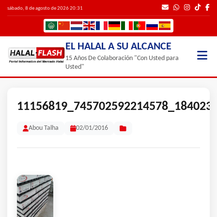
sábado, 8 de agosto de 2026 20:31
EL HALAL A SU ALCANCE
15 Años De Colaboración "Con Usted para
Usted"
11156819_745702592214578_184023
Abou Talha
02/01/2016